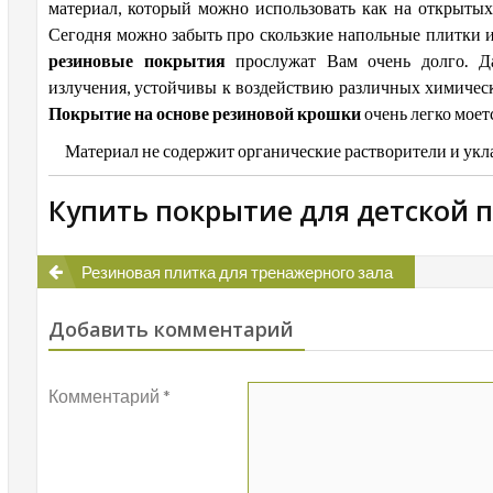
материал, который можно использовать как на открытых
Сегодня можно забыть про скользкие напольные плитки и 
резиновые покрытия
прослужат Вам очень долго. Да
излучения, устойчивы к воздействию различных химически
Покрытие на основе резиновой крошки
очень легко моетс
Материал не содержит органические растворители и укл
Купить покрытие для детской
Навигация
Резиновая плитка для тренажерного зала
по
Добавить комментарий
записям
Комментарий
*
окрытие из
Резиновая плитка
Покрытие из
DM крошки
для тренажерного
резиновой
с
зала
крошки