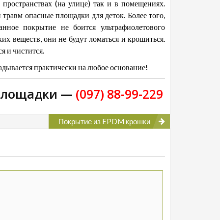
 пространствах (на улице) так и в помещениях.
травм опасные площадки для деток. Более того,
нное покрытие не боится ультрафиолетового
х веществ, они не будут ломаться и крошиться.
я и чистится.
адывается практически на любое основание!
 площадки —
(097) 88-99-229
Покрытие из EPDM крошки
Модульное
Спортивное
Бесшовные
портивное
оборудование
резиновые
б
покрытие
покрытия
пр