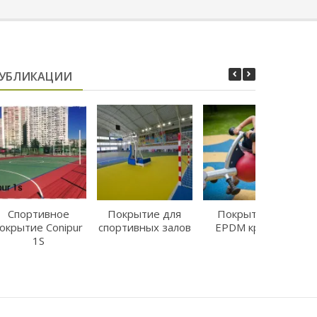
УБЛИКАЦИИ
Спортивное
Покрытие для
Покрытие из
Р
окрытие Conipur
спортивных залов
EPDM крошки
д
1S