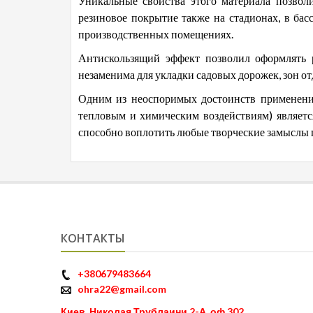
Уникальные свойства этого материала позво
резиновое покрытие также на стадионах, в басс
производственных помещениях.
Антискользящий эффект позволил оформлять 
незаменима для укладки садовых дорожек, зон от
Одним из неоспоримых достоинств применения
тепловым и химическим воздействиям) являетс
способно воплотить любые творческие замыслы 
КОНТАКТЫ
+380679483664
ohra22@gmail.com
Киев, Николая Трублаини 2-А, оф 302