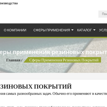
роизводства
 плитка для детских площадок.
а от производственной компании Мархо-Груп. Резиновая пл
О КОМПАНИИ
СФЕРЫ ПРИМЕНЕНИЯ
КАТАЛОГ
УСЛ
еры применения резиновых покры
Главная
Сферы Применения Резиновых Покрытий
ЕЗИНОВЫХ ПОКРЫТИЙ
ия самых разнообразных задач. Обычно его применяют в качеств