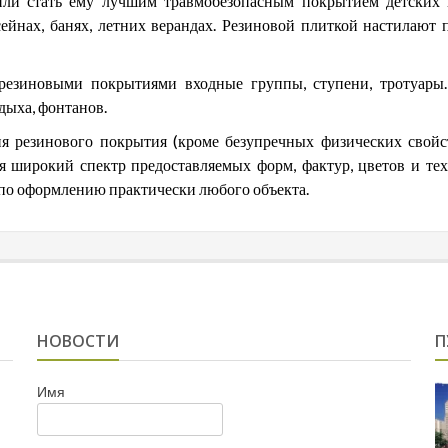
лили стать ему лучшим травмобезопасным покрытием детских
ейнах, банях, летних верандах. Резиновой плиткой настилают п
резиновыми покрытиями входные группы, ступени, тротуары.
дыха, фонтанов.
 резинового покрытия (кроме безупречных физических свойс
я широкий спектр предоставляемых форм, фактур, цветов и те
по оформлению практически любого объекта.
НОВОСТИ
П
Имя