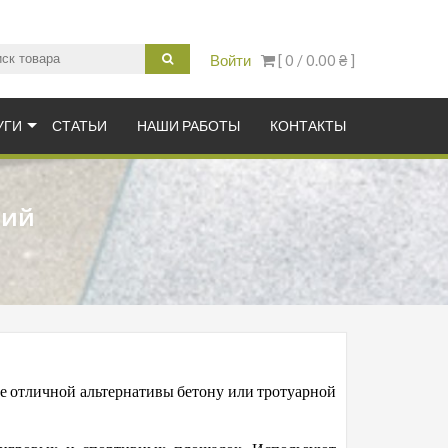
Войти
[ 0 /
0.00 ₴
]
итка купить в Украине
УГИ
СТАТЬИ
НАШИ РАБОТЫ
КОНТАКТЫ
тий
е отличной альтернативы бетону или тротуарной