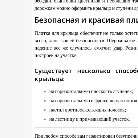
беседки, окантовки цветников и небольших тро
дорожкам можно оформить крыльцо и ступени д
Безопасная и красивая пл
Плитка для крыльца обеспечит не только эстет
всего, залог вашей безопасности. Шероховатое
падение все же случилось, смягчит удар. Рези
построек на участке.
Существует несколько спосо
крыльца:
на горизонтальную плоскость ступенек;
на горизонтальную и фронтальную плоско
настил противоскользящих полосок;
на лестницу и примыкающий участок.
При любом способе вам гарантирован безупречн