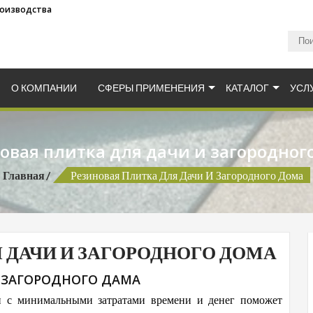
 плитка для детских площадок.
а от производственной компании Мархо-Груп. Резиновая пл
О КОМПАНИИ
СФЕРЫ ПРИМЕНЕНИЯ
КАТАЛОГ
УСЛ
овая плитка для дачи и загородног
Главная
Резиновая Плитка Для Дачи И Загородного Дома
 ДАЧИ И ЗАГОРОДНОГО ДОМА
 ЗАГОРОДНОГО ДАМА
 и с минимальными затратами времени и денег поможет