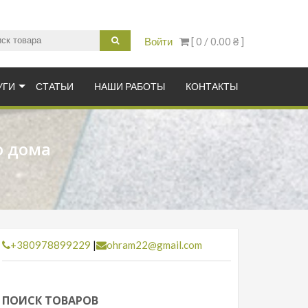
Войти
[ 0 /
0.00 ₴
]
итка купить в Украине
УГИ
СТАТЬИ
НАШИ РАБОТЫ
КОНТАКТЫ
о дома
+380978899229
|
ohram22@gmail.com
ПОИСК ТОВАРОВ