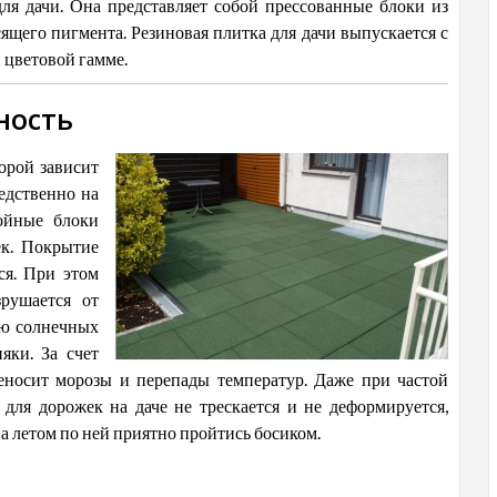
ля дачи. Она представляет собой прессованные блоки из
ящего пигмента. Резиновая плитка для дачи выпускается с
 цветовой гамме.
ность
торой зависит
едственно на
лойные блоки
ек. Покрытие
ся. При этом
зрушается от
ию солнечных
яки. За счет
еносит морозы и перепады температур. Даже при частой
 для дорожек на даче не трескается и не деформируется,
 а летом по ней приятно пройтись босиком.