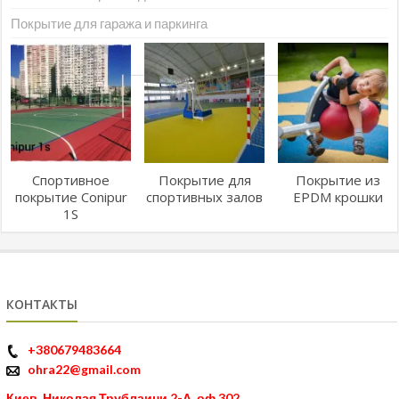
Покрытие для гаража и паркинга
Спортивное
Покрытие для
Покрытие из
покрытие Conipur
спортивных залов
EPDM крошки
1S
КОНТАКТЫ
+380679483664
ohra22@gmail.com
Киев, Николая Трублаини 2-А, оф 302